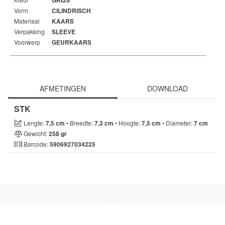
GRIJS
Vorm
CILINDRISCH
Materiaal
KAARS
Verpakking
SLEEVE
Voorwerp
GEURKAARS
Break 2
AFMETINGEN
DOWNLOAD
STK
Lengte:
7,5 cm
• Breedte:
7,3 cm
• Hoogte:
7,5 cm
• Diameter:
7 cm
Gewicht:
258 gr
Barcode:
5906927034225