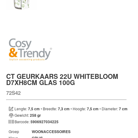
CT GEURKAARS 22U WHITEBLOOM
Artikel
oms
D7XH8CM GLAS 100G
72S42
Artikel
code
Lengte:
7,5 cm
• Breedte:
7,3 cm
• Hoogte:
7,5 cm
• Diameter:
7 cm
Gewicht:
258 gr
Barcode:
5906927034225
Groep
WOONACCESSOIRES
Kleur