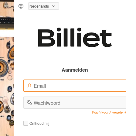
Logo
Aanmelden
E-
(Value
mailadres
Required)
(Value
Wachtwoord
Required)
Wachtwoord vergeten?
Remember
Remember
Onthoud mij
me
me