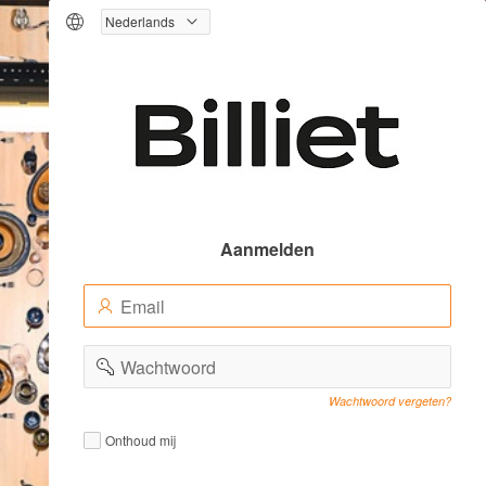
Logo
Aanmelden
E-
(Value
mailadres
Required)
(Value
Wachtwoord
Required)
Wachtwoord vergeten?
Remember
Remember
Onthoud mij
me
me