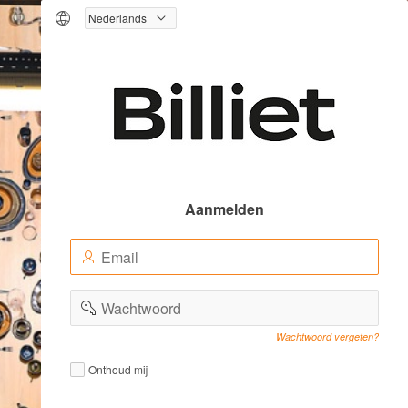
Logo
Aanmelden
E-
(Value
mailadres
Required)
(Value
Wachtwoord
Required)
Wachtwoord vergeten?
Remember
Remember
Onthoud mij
me
me