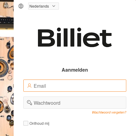
Logo
Aanmelden
E-
(Value
mailadres
Required)
(Value
Wachtwoord
Required)
Wachtwoord vergeten?
Remember
Remember
Onthoud mij
me
me