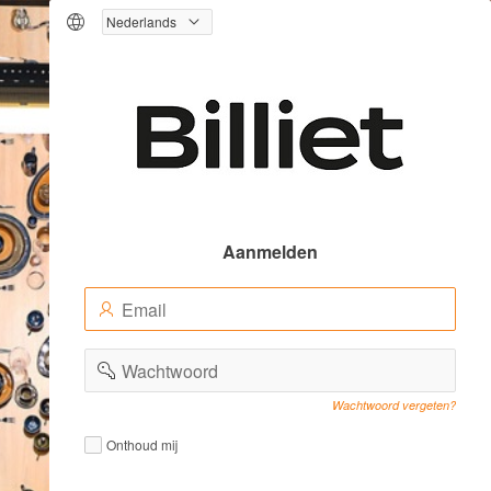
Logo
Aanmelden
E-
(Value
mailadres
Required)
(Value
Wachtwoord
Required)
Wachtwoord vergeten?
Remember
Remember
Onthoud mij
me
me