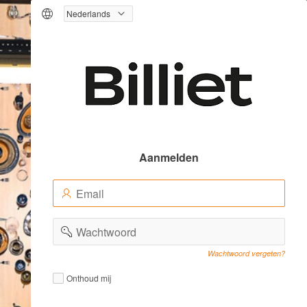
Logo
Aanmelden
E-
(Value
mailadres
Required)
(Value
Wachtwoord
Required)
Wachtwoord vergeten?
Remember
Remember
Onthoud mij
me
me