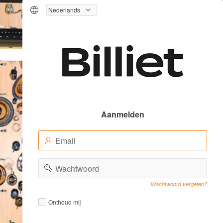
Logo
Aanmelden
E-
(Value
mailadres
Required)
(Value
Wachtwoord
Required)
Wachtwoord vergeten?
Remember
Remember
Onthoud mij
me
me